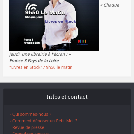
« Chaque
jeudi, une librairie à l'écran ! »
France 3 Pays de la Loire
"Livres en Stock" / 9h50 le matin
Infos et contact
- Qui sommes-nous ?
- Comment déposer un Petit Mot ?
- Revue de presse
- Formulaire contact