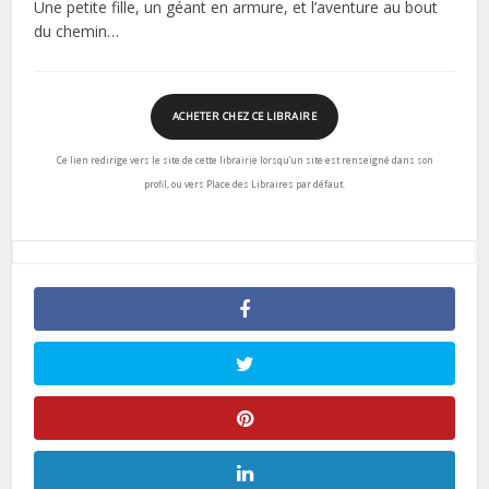
Une petite fille, un géant en armure, et l’aventure au bout
du chemin…
ACHETER CHEZ CE LIBRAIRE
Ce lien redirige vers le site de cette librairie lorsqu’un site est renseigné dans son
profil, ou vers Place des Libraires par défaut.