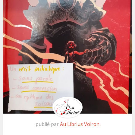
publié par
Au Librius Voiron