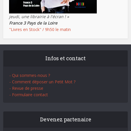
jeudi, une librairie à l'écran ! »
France 3 Pays de la Loire
"Livres en Stock" / 9h50 le matin
Infos et contact
- Qui sommes-nous ?
- Comment déposer un Petit Mot ?
- Revue de presse
- Formulaire contact
Devenez partenaire