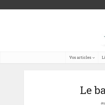
Vos articles
L
Le ba
au