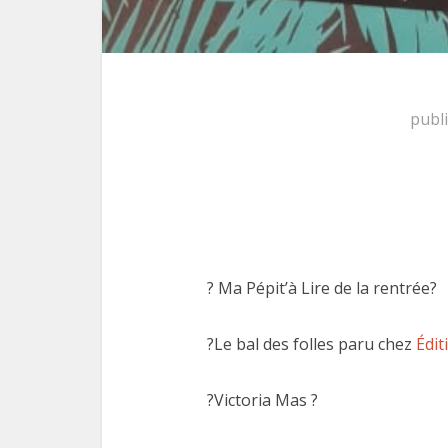
publ
?
Ma Pépit’à Lire de la rentrée
?
?
Le bal des folles paru chez
Édit
?
Victoria Mas
?