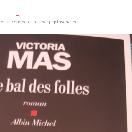
...
ter un commentaire
par
pepitasonatine