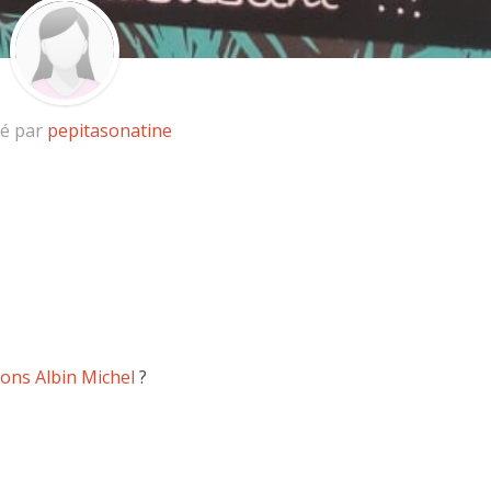
ié par
pepitasonatine
ions Albin Michel
?