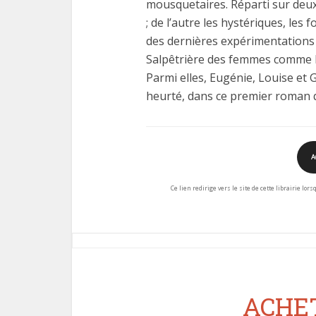
mousquetaires. Réparti sur deux s
; de l’autre les hystériques, les 
des dernières expérimentations 
Salpêtrière des femmes comme l
Parmi elles, Eugénie, Louise et 
heurté, dans ce premier roman qu
A
Ce lien redirige vers le site de cette librairie lor
ACHET