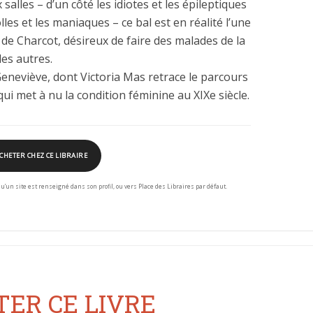
alles – d’un côté les idiotes et les épileptiques
folles et les maniaques – ce bal est en réalité l’une
de Charcot, désireux de faire des malades de la
es autres.
Geneviève, dont Victoria Mas retrace le parcours
i met à nu la condition féminine au XIXe siècle.
CHETER CHEZ CE LIBRAIRE
squ’un site est renseigné dans son profil, ou vers Place des Libraires par défaut.
ER CE LIVRE