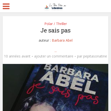
Polar / Thriller
Je sais pas
auteur :
Barbara Abel
...
10 années avant
ajouter un commentaire
par
pepitasonatine