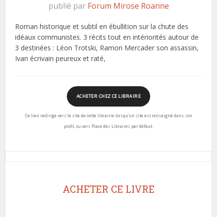
publié par
Forum Mirose Roanne
Roman historique et subtil en ébullition sur la chute des
idéaux communistes. 3 récits tout en intériorités autour de
3 destinées : Léon Trotski, Ramon Mercader son assassin,
Ivan écrivain peureux et raté,
ACHETER CHEZ CE LIBRAIRE
Ce lien redirige vers le site de cette librairie lorsqu’un site est renseigné dans son
profil, ou vers Place des Libraires par défaut.
ACHETER CE LIVRE