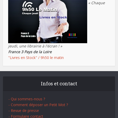
« Chaque
jeudi, une librairie à l'écran ! »
France 3 Pays de la Loire
"Livres en Stock" / 9h50 le matin
Infos et contact
- Qui sommes-nous ?
- Comment déposer un Petit Mot ?
- Revue de presse
- Formulaire contact