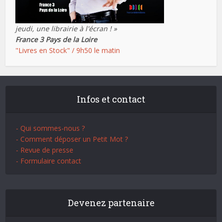
jeudi, une librairie à l'écran ! »
France 3 Pays de la Loire
"Livres en Stock" / 9h50 le matin
Infos et contact
- Qui sommes-nous ?
- Comment déposer un Petit Mot ?
- Revue de presse
- Formulaire contact
Devenez partenaire