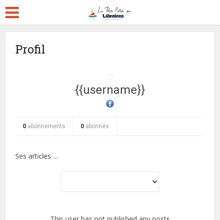
Profil
{{username}}
0
abonnements
0
abonnés
Ses articles …
This user has not published any posts