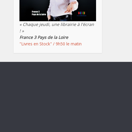
« Chaque jeudi, une librairie à l'écran
! »
France 3 Pays de la Loire
"Livres en Stock" / 9h50 le matin