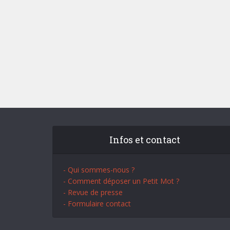
Infos et contact
- Qui sommes-nous ?
- Comment déposer un Petit Mot ?
- Revue de presse
- Formulaire contact