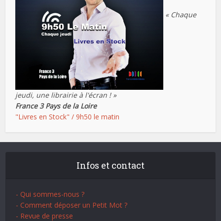
« Chaque
jeudi, une librairie à l'écran ! »
France 3 Pays de la Loire
"Livres en Stock" / 9h50 le matin
Infos et contact
- Qui sommes-nous ?
- Comment déposer un Petit Mot ?
- Revue de presse