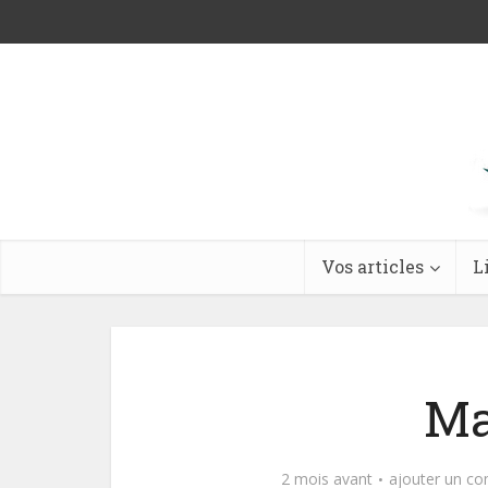
Vos articles
L
Ma
2 mois avant
ajouter un c