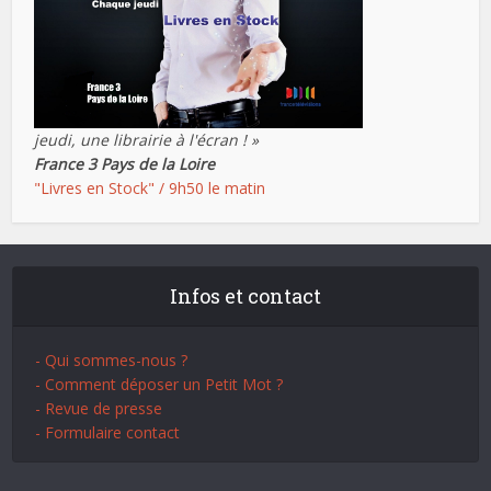
jeudi, une librairie à l'écran ! »
France 3 Pays de la Loire
"Livres en Stock" / 9h50 le matin
Infos et contact
- Qui sommes-nous ?
- Comment déposer un Petit Mot ?
- Revue de presse
- Formulaire contact