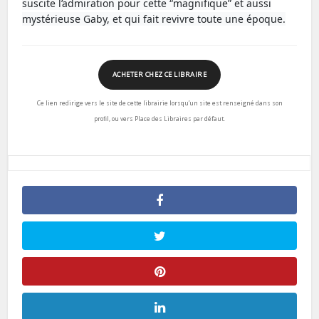
suscite l’admiration pour cette “magnifique” et aussi
mystérieuse Gaby, et qui fait revivre toute une époque.
ACHETER CHEZ CE LIBRAIRE
Ce lien redirige vers le site de cette librairie lorsqu’un site est renseigné dans son
profil, ou vers Place des Libraires par défaut.