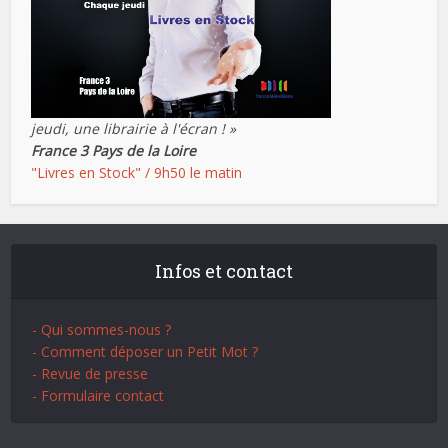
jeudi, une librairie à l'écran ! »
France 3 Pays de la Loire
"Livres en Stock" / 9h50 le matin
Infos et contact
- Qui sommes-nous ?
- Comment déposer un Petit Mot ?
- Revue de presse
- Formulaire contact