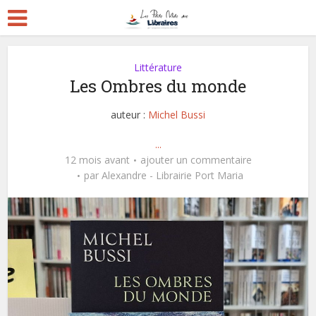
Littérature
Les Ombres du monde
auteur :
Michel Bussi
...
12 mois avant
ajouter un commentaire
par
Alexandre - Librairie Port Maria