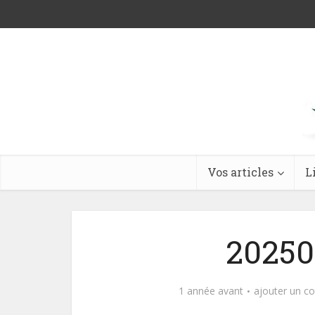
Vos articles
L
20250
1 année avant
ajouter un c