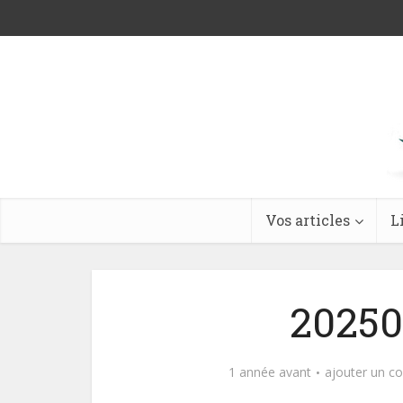
Vos articles
L
20250
1 année avant
ajouter un c