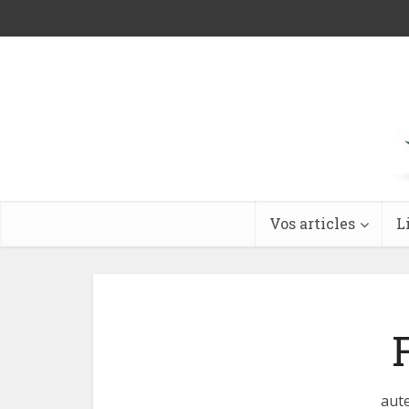
Vos articles
L
aute