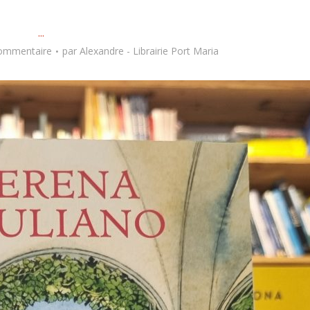
...
commentaire
par
Alexandre - Librairie Port Maria