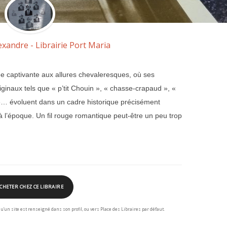
exandre - Librairie Port Maria
e captivante aux allures chevaleresques, où ses
inaux tels que « p’tit Chouin », « chasse-crapaud », «
 »… évoluent dans un cadre historique précisément
à l’époque. Un fil rouge romantique peut-être un peu trop
CHETER CHEZ CE LIBRAIRE
squ’un site est renseigné dans son profil, ou vers Place des Libraires par défaut.