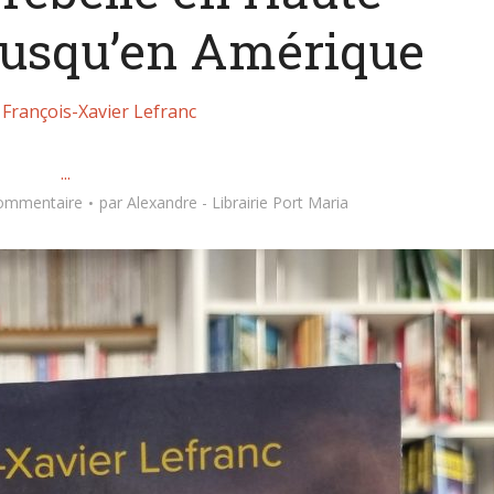
 jusqu’en Amérique
:
François-Xavier Lefranc
...
commentaire
par
Alexandre - Librairie Port Maria