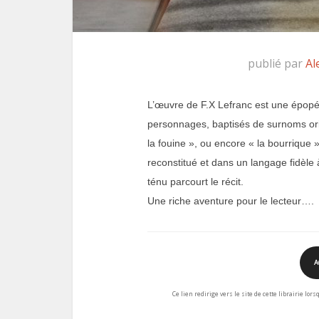
publié par
Al
L’œuvre de F.X Lefranc est une épopé
personnages, baptisés de surnoms orig
la fouine », ou encore « la bourrique
reconstitué et dans un langage fidèle 
ténu parcourt le récit.
Une riche aventure pour le lecteur….
A
Ce lien redirige vers le site de cette librairie lor