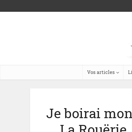
Vos articles
L
Je boirai mo
La Rouërie,