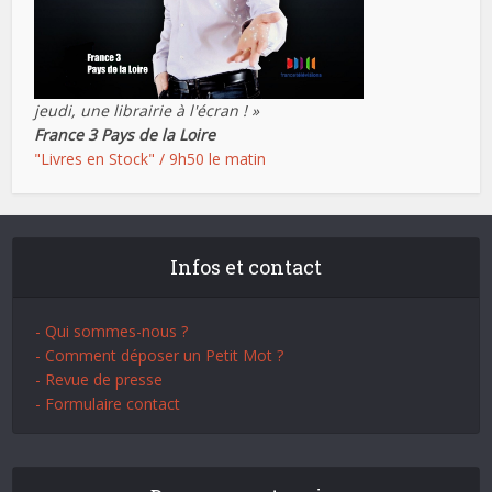
jeudi, une librairie à l'écran ! »
France 3 Pays de la Loire
"Livres en Stock" / 9h50 le matin
Infos et contact
- Qui sommes-nous ?
- Comment déposer un Petit Mot ?
- Revue de presse
- Formulaire contact