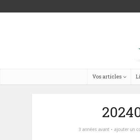
Vos articles
L
20240
3 années avant
ajouter un 