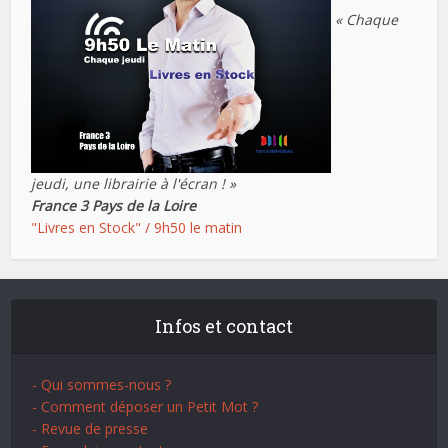
« Chaque
jeudi, une librairie à l'écran ! »
France 3 Pays de la Loire
"Livres en Stock" / 9h50 le matin
Infos et contact
- Qui sommes-nous ?
- Comment déposer un Petit Mot ?
- Revue de presse