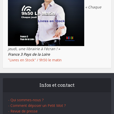
« Chaque
jeudi, une librairie à l'écran ! »
France 3 Pays de la Loire
"Livres en Stock" / 9h50 le matin
Infos et contact
- Qui sommes-nous ?
- Comment déposer un Petit Mot ?
- Revue de presse