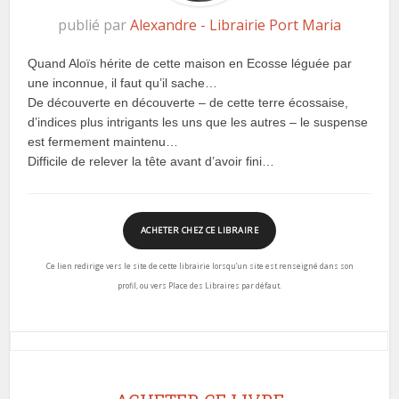
publié par
Alexandre - Librairie Port Maria
Quand Aloïs hérite de cette maison en Ecosse léguée par
une inconnue, il faut qu’il sache…
De découverte en découverte – de cette terre écossaise,
d’indices plus intrigants les uns que les autres – le suspense
est fermement maintenu…
Difficile de relever la tête avant d’avoir fini…
ACHETER CHEZ CE LIBRAIRE
Ce lien redirige vers le site de cette librairie lorsqu’un site est renseigné dans son
profil, ou vers Place des Libraires par défaut.