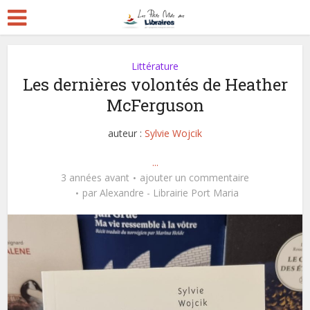
Littérature
Les dernières volontés de Heather
McFerguson
auteur :
Sylvie Wojcik
...
3 années avant
ajouter un commentaire
par
Alexandre - Librairie Port Maria