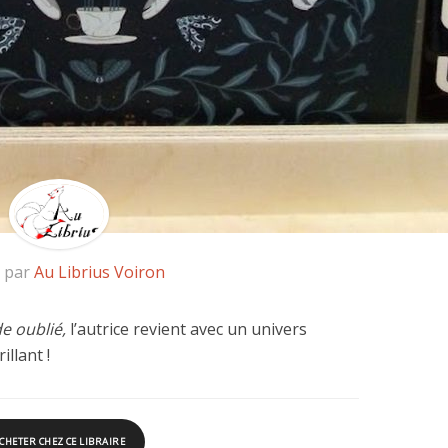
é par
Au Librius Voiron
e oublié,
l’autrice revient avec un univers
illant !
CHETER CHEZ CE LIBRAIRE