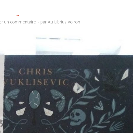
...
er un commentaire
par
Au Librius Voiron