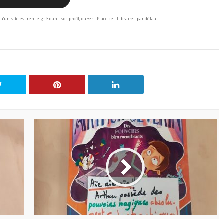
squ’un site est renseigné dans son profil, ou vers Place des Libraires par défaut.