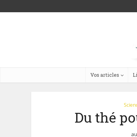
Vos articles
L
Scienc
Du thé po
au