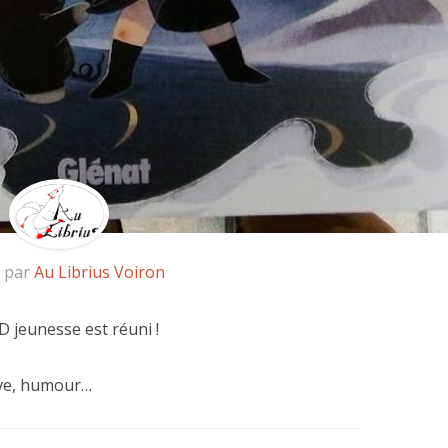
é par
Au Librius Voiron
 jeunesse est réuni !
ive, humour…