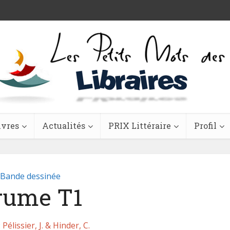
ivres
Actualités
PRIX Littéraire
Profil
Bande dessinée
rume T1
:
Pélissier, J. & Hinder, C.