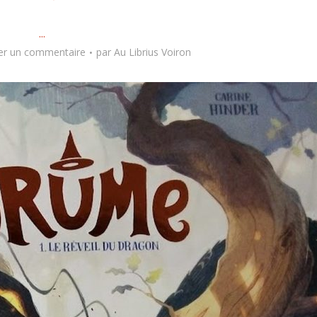
...
er un commentaire
par
Au Librius Voiron