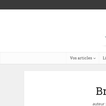
Vos articles
L
B
auteur 