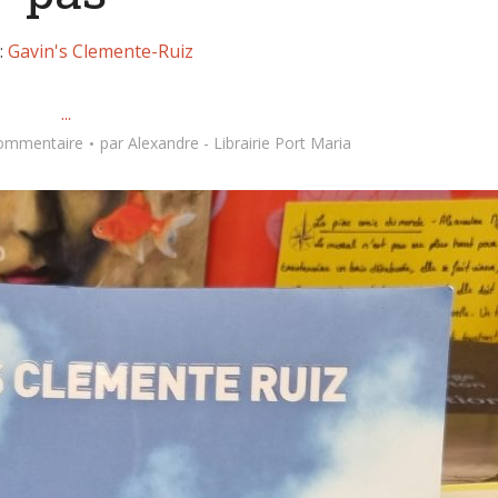
:
Gavin's Clemente-Ruiz
...
commentaire
par
Alexandre - Librairie Port Maria