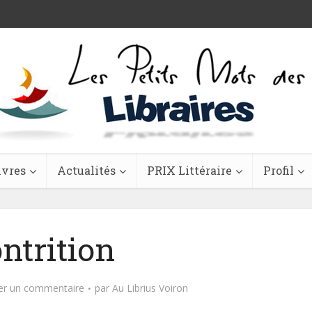
ivres
Actualités
PRIX Littéraire
Profil
ntrition
er un commentaire
par
Au Librius Voiron