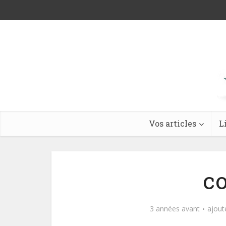
Vos articles
L
co
3 années avant
ajout