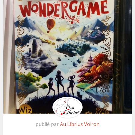
publié par
Au Librius Voiron