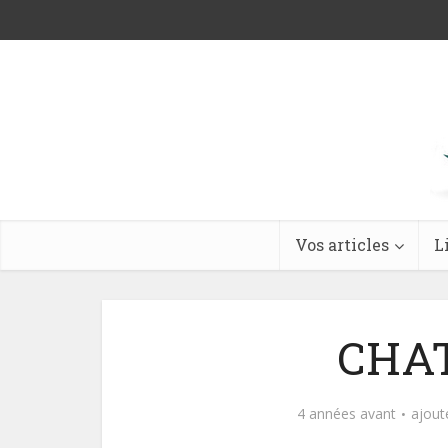
Vos articles
L
CHA
4 années avant
ajout