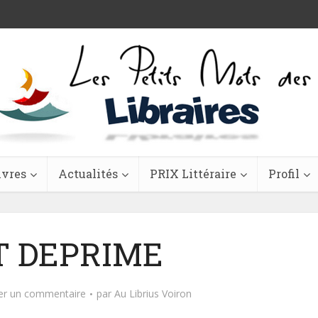
ivres
Actualités
PRIX Littéraire
Profil
T DEPRIME
er un commentaire
par
Au Librius Voiron