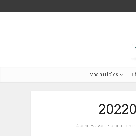
Vos articles
L
20220
4 années avant
ajouter un 