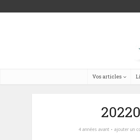
Vos articles
L
20220
4 années avant
ajouter un 