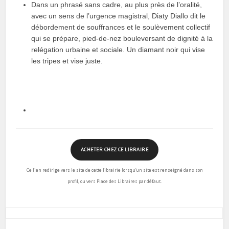
Dans un phrasé sans cadre, au plus près de l’oralité,
avec un sens de l’urgence magistral, Diaty Diallo dit le
débordement de souffrances et le soulèvement collectif
qui se prépare, pied-de-nez bouleversant de dignité à la
relégation urbaine et sociale. Un diamant noir qui vise
les tripes et vise juste.
ACHETER CHEZ CE LIBRAIRE
Ce lien redirige vers le site de cette librairie lorsqu’un site est renseigné dans son
profil, ou vers Place des Libraires par défaut.