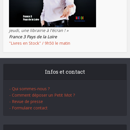
jeudi, une librairie à l'écran ! »
France 3 Pays de la Loire
"Livres en Stock" / 9h50 le matin
Infos et contact
- Qui sommes-nous ?
- Comment déposer un Petit Mot ?
- Revue de presse
- Formulaire contact