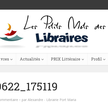
ivres
Actualités
PRIX Littéraire
Profil
622_175119
commentaire
par
Alexandre - Librairie Port Maria