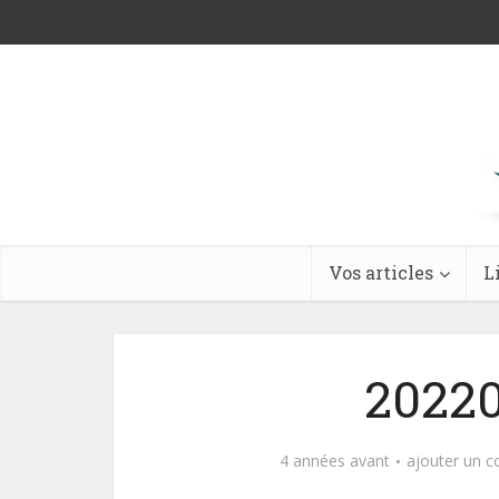
Vos articles
L
20220
4 années avant
ajouter un 