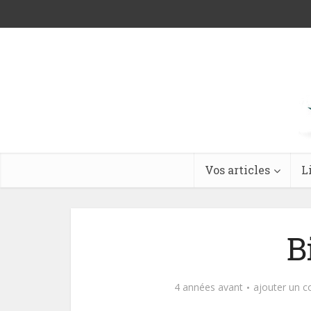
Vos articles
L
B
4 années avant
ajouter un 