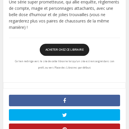
Une série super prometteuse, qui allie enquête, règlements
de compte, magie et personnages attachants, avec une
belle dose d’humour et de jolies trouvailles (vous ne
regarderez plus vos paires de chaussures de la même
manière) !
ACHETER CHEZ CE LIBRAIRE
Ce lien redirige vers le site de cette librairie lorsqu’un site est renseigné dans son
profil, ou vers Place des Libraires par défaut.