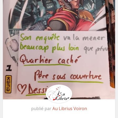
publié par
Au Librius Voiron