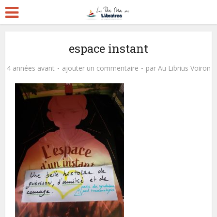
espace instant
4 années avant
ajouter un commentaire
par
Au Librius Voiron