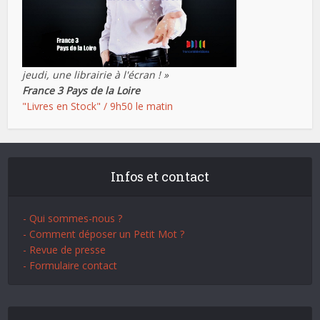
jeudi, une librairie à l'écran ! »
France 3 Pays de la Loire
"Livres en Stock" / 9h50 le matin
Infos et contact
- Qui sommes-nous ?
- Comment déposer un Petit Mot ?
- Revue de presse
- Formulaire contact