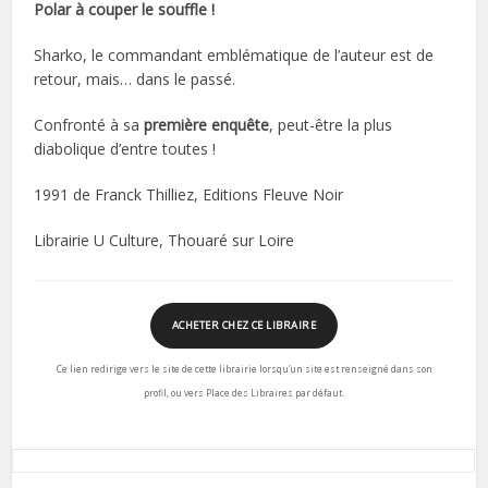
Polar à couper le souffle !
Sharko, le commandant emblématique de l’auteur est de
retour, mais… dans le passé.
Confronté à sa
première enquête
, peut-être la plus
diabolique d’entre toutes !
1991 de Franck Thilliez, Editions Fleuve Noir
Librairie U Culture, Thouaré sur Loire
ACHETER CHEZ CE LIBRAIRE
Ce lien redirige vers le site de cette librairie lorsqu’un site est renseigné dans son
profil, ou vers Place des Libraires par défaut.