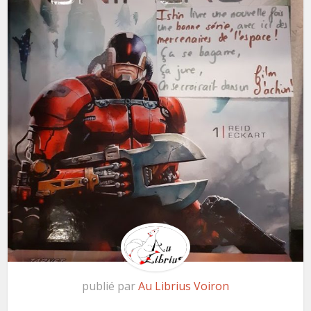
publié par
Au Librius Voiron