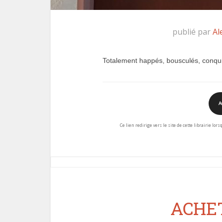
publié par
Al
Totalement happés, bousculés, conqui
A
Ce lien redirige vers le site de cette librairie lor
ACHET