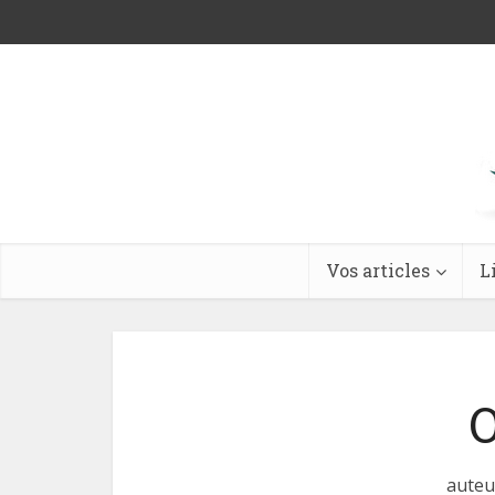
Vos articles
L
O
auteu