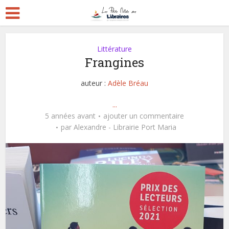
Littérature
Frangines
auteur :
Adèle Bréau
...
5 années avant
ajouter un commentaire
par
Alexandre - Librairie Port Maria