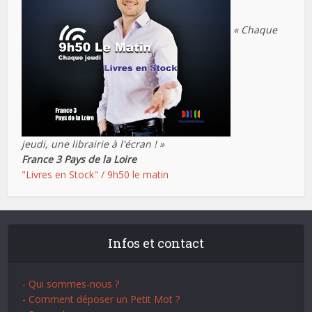
« Chaque
jeudi, une librairie à l'écran ! »
France 3 Pays de la Loire
"Livres en Stock" / 9h50 le matin
Infos et contact
- Qui sommes-nous ?
- Comment déposer un Petit Mot ?