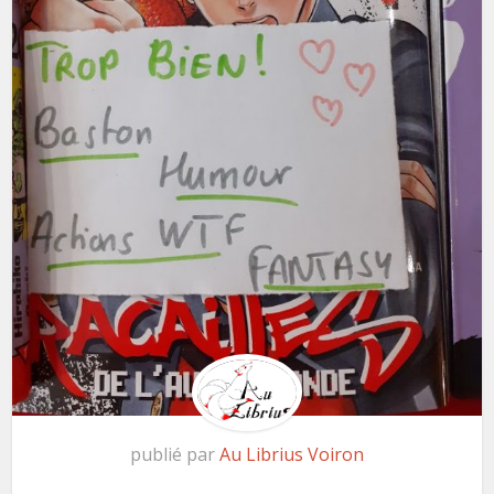
publié par
Au Librius Voiron