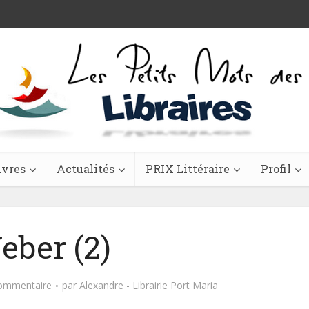
ivres
Actualités
PRIX Littéraire
Profil
eber (2)
commentaire
par
Alexandre - Librairie Port Maria