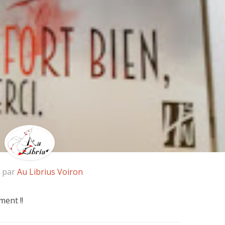
é par
Au Librius Voiron
ent !!