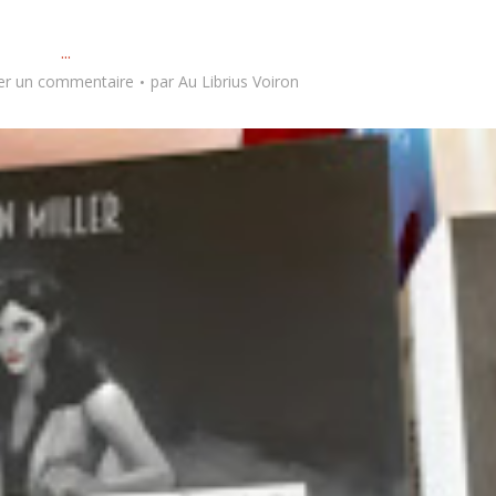
...
er un commentaire
par
Au Librius Voiron