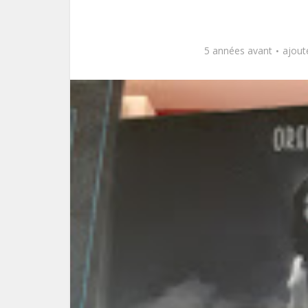
5 années avant
ajout