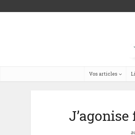
Vos articles
L
J’agonise f
a