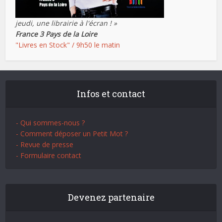
jeudi, une librairie à l'écran ! »
France 3 Pays de la Loire
"Livres en Stock" / 9h50 le matin
Infos et contact
- Qui sommes-nous ?
- Comment déposer un Petit Mot ?
- Revue de presse
- Formulaire contact
Devenez partenaire