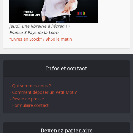
jeudi, une librairie à l'écran ! »
France 3 Pays de la Loire
"Livres en Stock" / 9h50 le matin
Infos et contact
- Qui sommes-nous ?
- Comment déposer un Petit Mot ?
- Revue de presse
- Formulaire contact
Devenez partenaire