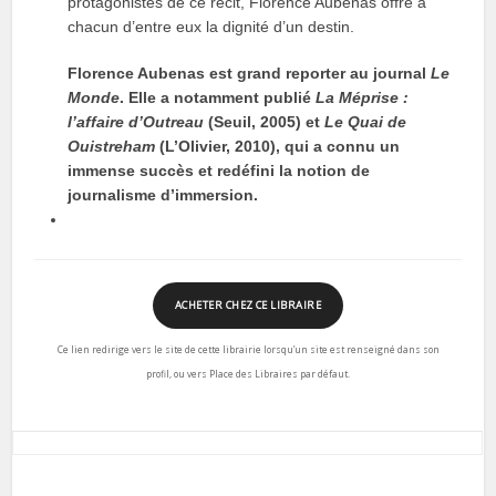
protagonistes de ce récit, Florence Aubenas offre à
chacun d’entre eux la dignité d’un destin.
Florence Aubenas est grand reporter au journal
Le
Monde
. Elle a notamment publié
La Méprise :
l’affaire d’Outreau
(Seuil, 2005) et
Le Quai de
Ouistreham
(L’Olivier, 2010), qui a connu un
immense succès et redéfini la notion de
journalisme d’immersion.
ACHETER CHEZ CE LIBRAIRE
Ce lien redirige vers le site de cette librairie lorsqu’un site est renseigné dans son
profil, ou vers Place des Libraires par défaut.