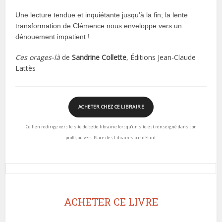
Une lecture tendue et inquiétante jusqu’à la fin; la lente
transformation de Clémence nous enveloppe vers un
dénouement impatient !
Ces orages-là
de
Sandrine Collette
, Éditions Jean-Claude
Lattès
ACHETER CHEZ CE LIBRAIRE
Ce lien redirige vers le site de cette librairie lorsqu’un site est renseigné dans son
profil, ou vers Place des Libraires par défaut.
ACHETER CE LIVRE