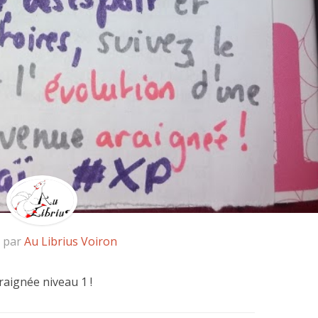
é par
Au Librius Voiron
raignée niveau 1 !