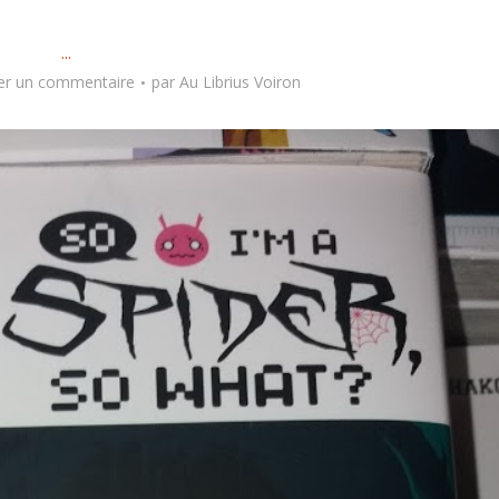
...
er un commentaire
par
Au Librius Voiron