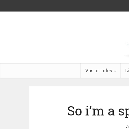
Vos articles
L
So i’m a s
a