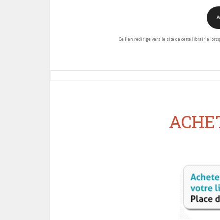
A
Ce lien redirige vers le site de cette librairie lor
ACHET