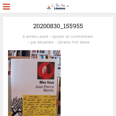
20200830_155955
6 années avant
ajouter un commentaire
par
Alexandre - Librairie Port Maria