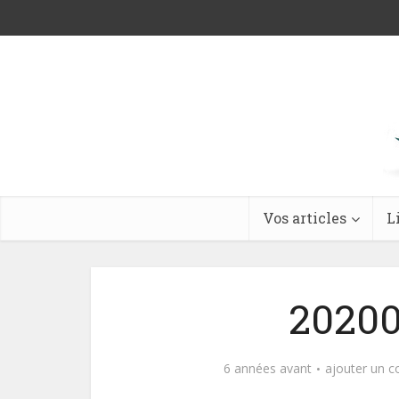
Vos articles
L
20200
6 années avant
ajouter un 