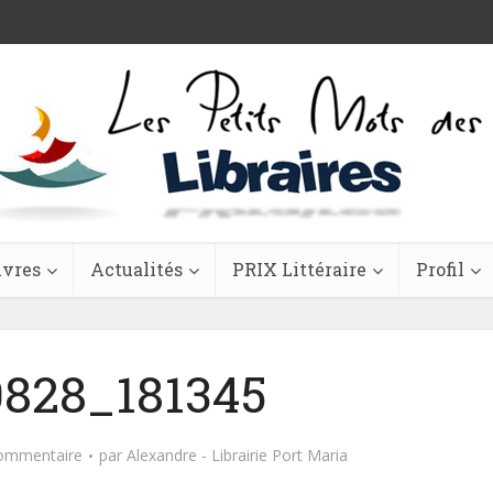
ivres
Actualités
PRIX Littéraire
Profil
828_181345
commentaire
par
Alexandre - Librairie Port Maria