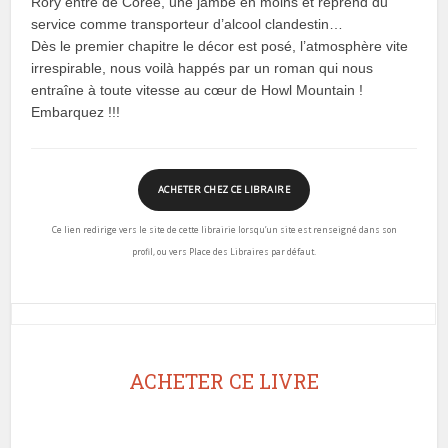
Rory entre de Corée, une jambe en moins et reprend du
service comme transporteur d’alcool clandestin…
Dès le premier chapitre le décor est posé, l’atmosphère vite
irrespirable, nous voilà happés par un roman qui nous
entraîne à toute vitesse au cœur de Howl Mountain !
Embarquez !!!
ACHETER CHEZ CE LIBRAIRE
Ce lien redirige vers le site de cette librairie lorsqu’un site est renseigné dans son
profil, ou vers Place des Libraires par défaut.
ACHETER CE LIVRE